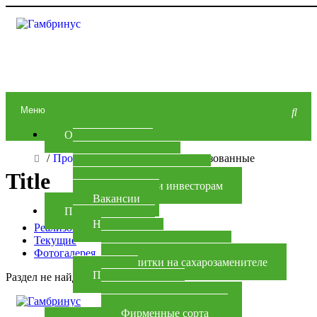
Меню
О заводе
История
/
Проекты тюнинг-ателье
/
Реализованные
Производство
Дипломы и награды
Title
Акционерам и инвесторам
Вакансии
Продукция
Напитки
Реализованные
Квас
Текущие
Напитки на сахаре
Фотогалерея
Напитки на сахарозаменителе
Пиво
Раздел не найден.
Новинки
Традиционные сорта
Фирменные сорта