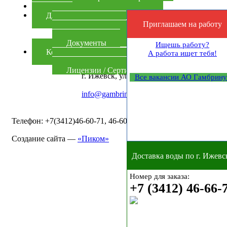
Фирменные отделы
Для партнеров
Приглашаем на работу
Покупателям
Поставщикам
Документы
Ищешь работу?
Контакты
А работа ищет тебя!
Контактная информация
+7(3412)46-60-71, 46-60-71
Лицензии / Сертификаты
г. Ижевск, ул. Салютовская , 77
Все вакансии АО Гамбрину
info@gambrinus-izh.ru
Телефон: +7(3412)46-60-71, 46-60-32,
Создание сайта —
«Пиком»
Доставка воды по г. Ижевс
Номер для заказа:
+7 (3412) 46-66-