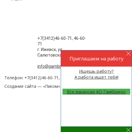
+7(3412)46-60-71, 46-60-
71
г. Ижевск, ул.
Салютовская , 77
Приглашаем на работу
info@gambrinus-izh.ru
Ищешь работу?
А работа ищет тебя!
Телефон: +7(3412)46-60-71, 46-60-32,
Создание сайта —
«Пиком»
Все вакансии АО Гамбринус