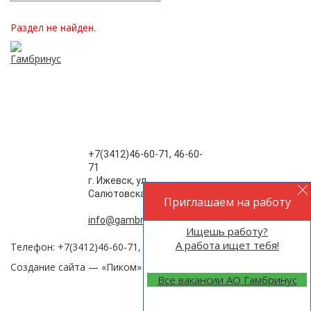
Раздел не найден.
+7(3412)46-60-71, 46-60-
71
г. Ижевск, ул.
Салютовская , 77
Приглашаем на работу
info@gambrinus-izh.ru
Ищешь работу?
А работа ищет тебя!
Телефон: +7(3412)46-60-71, 46-60-32,
Создание сайта —
«Пиком»
Все вакансии АО Гамбринус