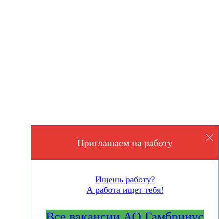
Приглашаем на работу
Ищешь работу?
А работа ищет тебя!
Все вакансии АО Гамбринус