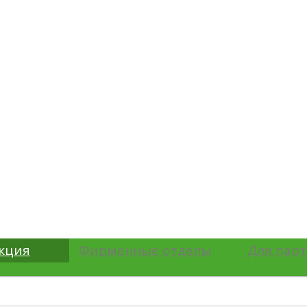
кция
Фирменные отделы
Для пар