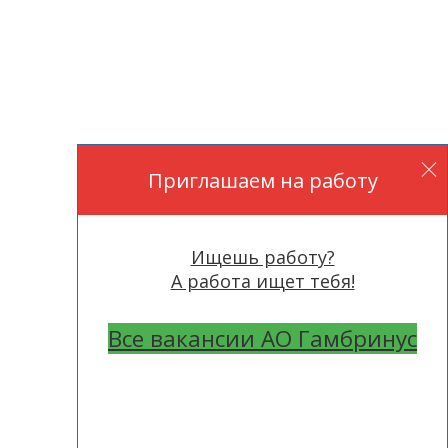
Приглашаем на работу
Ищешь работу?
А работа ищет тебя!
Все вакансии АО Гамбринус
Создание сайта —
«Пиком»