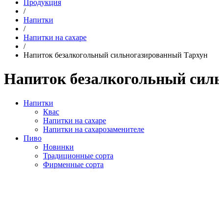
Продукция
/
Напитки
/
Напитки на сахаре
/
Напиток безалкогольный сильногазированный Тархун
Напиток безалкогольный сил
Напитки
Квас
Напитки на сахаре
Напитки на сахарозаменителе
Пиво
Новинки
Традиционные сорта
Фирменные сорта