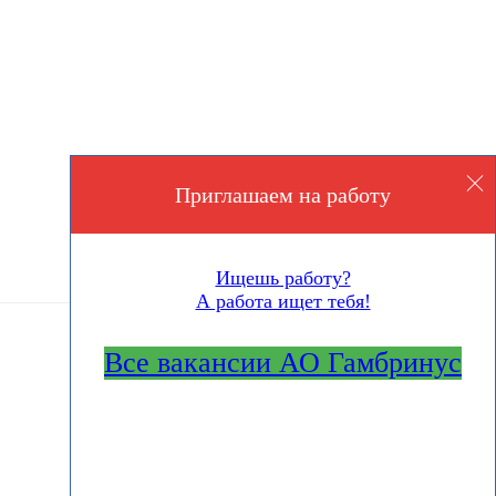
Приглашаем на работу
Ищешь работу?
А работа ищет тебя!
Все вакансии АО Гамбринус